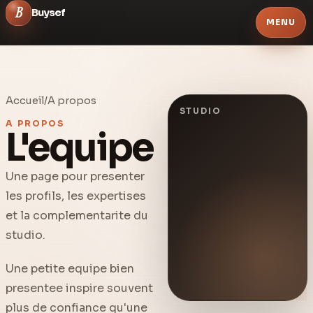
B
Buysef
MENU
Services
Accueil
/
A propos
Solutions
STUDIO
A PROPOS
L'equipe
Ressources
A propos
Une page pour presenter
les profils, les expertises
et la complementarite du
studio.
Une petite equipe bien
presentee inspire souvent
plus de confiance qu'une